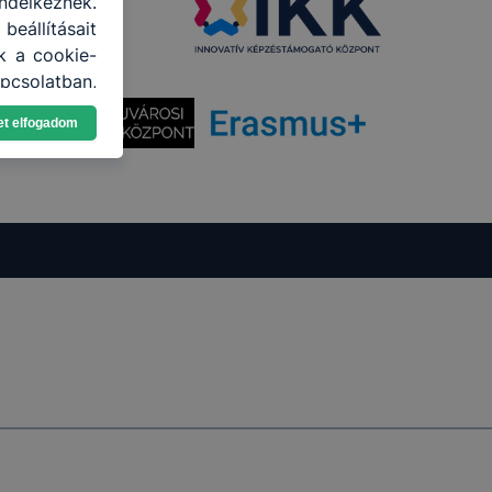
ndelkeznek.
eállításait
k a cookie-
pcsolatban,
nlap melyik
et elfogadom
uk, hogyan
eglátogatja
 kikapcsolni
lításának a
n elfogadja
elmét, hogy
yamatainak
mazásának
nálóink nem
y a honlap a