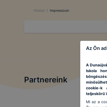
/
Főoldal
Impresszum
Az Ön ad
A Dunaújvá
Iskola ho
böngészés
Partnereink
minősülhet
cookie-k 
teljeskörű 
Mi az a coo