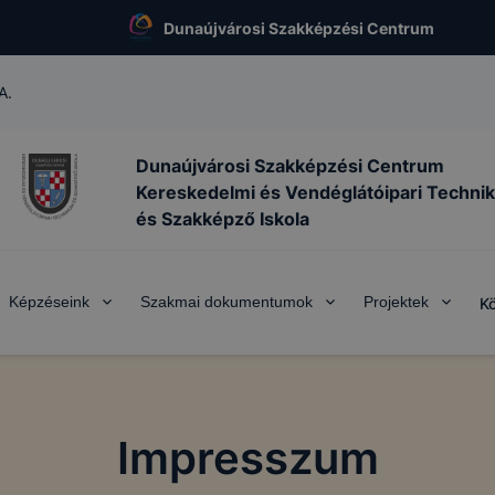
Dunaújvárosi Szakképzési Centrum
A.
Dunaújvárosi Szakképzési Centrum
Kereskedelmi és Vendéglátóipari Techni
és Szakképző Iskola
Képzéseink
Szakmai dokumentumok
Projektek
K
Impresszum