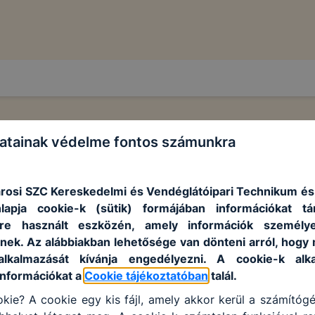
atainak védelme fontos számunkra
rosi SZC Kereskedelmi és Vendéglátóipari Technikum é
nlapja cookie-k (sütik) formájában információkat t
re használt eszközén, amely információk személy
nek. Az alábbiakban lehetősége van dönteni arról, hogy 
alkalmazását kívánja engedélyezni. A cookie-k alka
információkat a
Cookie tájékoztatóban
talál.
kie? A cookie egy kis fájl, amely akkor kerül a számítóg