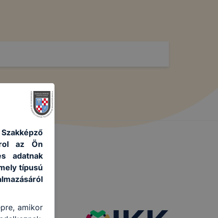
s Szakképző
árol az Ön
es adatnak
mely típusú
lmazásáról
épre, amikor