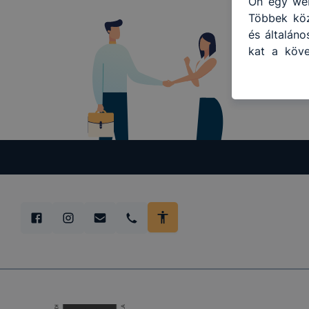
Ön egy web
Többek közö
és általán
kat a köve
hogyan has
részeit l
biztosítsu
oldalunkat)
a cookie-k
változtatá
a cookie-k
mivel a c
megkönny
megakadály
lesznek kép
tervezettől