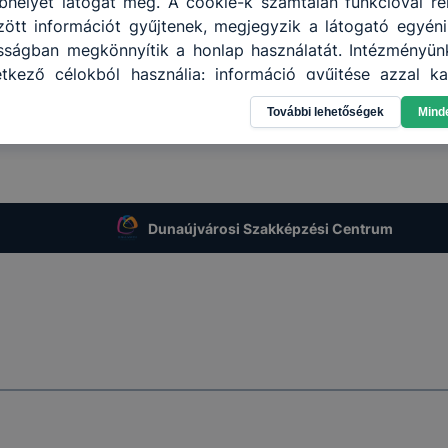
helyet látogat meg. A cookie-k számtalan funkcióval re
tt információt gyűjtenek, megjegyzik a látogató egyéni b
osságban megkönnyítik a honlap használatát. Intézményün
tkező célokból használja: információ gyűjtése azzal ka
ználja Ön a honlapot (annak felmérésével, hogy a ho
További lehetőségek
Mind
átogatja, vagy használja leginkább, így megtudhatj
nk Önnek még jobb felhasználói élményt, ha ismét m
, honlap fejlesztése. Hogyan ellenőrizheti és hogyan tudja
at? Minden modern böngésző engedélyezi a cookie-k beál
sát. A legtöbb böngésző alapértelmezettként automatikusa
Dunaújvárosi Szakképzési Centrum
at, de ezek általában megváltoztathatók. Felhívjuk figy
ookie-k célja honlapunk használhatóságának és fol
ítése vagy lehetővé tétele, a cookie-k alkal
ozása vagy törlése által előfordulhat, hogy felhasz
esek honlapunk funkcióinak teljes körű használatára, vag
 eltérően fog működni böngészőjében.