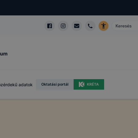
kum
özérdekű adatok
Oktatási portál
KRÉTA