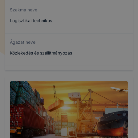
Szakma neve
Logisztikai technikus
Ágazat neve
Közlekedés és szállítmányozás
Szakmajegyzék száma
510411506
Képzés időtartama
5 év