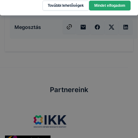
További lehetőségek
Mindet elfogadom
Megosztás
Partnereink