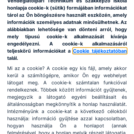
Vendéglátóipari Technikum és Szakképző Iskola
Ajánlott minden fiatal számára, akit érdekel a
honlapja cookie-k (sütik) formájában információkat
szállítmányozással kapcsolatos szervezőmunka, a
tárol az Ön böngészésre használt eszközén, amely
logisztikai tervezés, szem előtt tartva az
információk személyes adatnak minősülhetnek. Az
eredményességet és a hatékonyságot.
alábbiakban lehetősége van dönteni arról, hogy
mely típusú cookie-k alkalmazását kívánja
engedélyezni. A cookie-k alkalmazásáról
KOMPETENCIAELVÁRÁS
teljeskörű információkat a
Cookie tájékoztatóban
Elemzőkészség, döntésképesség,
talál.
kapcsolatteremtő- és fenntartó készség,
Mi az a cookie? A cookie egy kis fájl, amely akkor
szorgalom, felelősségtudat.
kerül a számítógépre, amikor Ön egy webhelyet
látogat meg. A cookie-k számtalan funkcióval
rendelkeznek. Többek között információt gyűjtenek,
A SZAKKÉPZETTSÉGGEL RENDELKEZŐ
megjegyzik a látogató egyéni beállításait és
ellátja a rendelések, beszerzések,
általánosságban megkönnyítik a honlap használatát.
értékesítés (termék, szolgáltatás)
Intézményünk a cookie-kat a következő célokból
lebonyolításában a feladatokat;
használja: információ gyűjtése azzal kapcsolatban,
tervezési feladatokat végez az ellátási,
hogyan használja Ön a honlapot (annak
készletezési, termelési folyamatokban;
felmérésével, hogy a honlap melyik részeit látogatja,