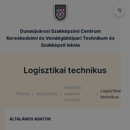
Dunaújvárosi Szakképzési Centrum
Kereskedelmi és Vendéglátóipari Technikum és
Szakképző Iskola
Logisztikai technikus
Felnőttek
Logisztikai
/
/
/
Főoldal
Képzéseink
szakmai
technikus
oktatása
ÁLTALÁNOS ADATOK