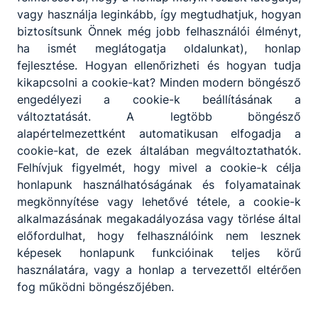
kezeli a reklamációs eseteket;
vagy használja leginkább, így megtudhatjuk, hogyan
elvégzi a raktár kezelésével és vezetésével
biztosítsunk Önnek még jobb felhasználói élményt,
kapcsolatos teendőket;
ha ismét meglátogatja oldalunkat), honlap
árutovábbítással kapcsolatos feladatokat
fejlesztése. Hogyan ellenőrizheti és hogyan tudja
végez;
kikapcsolni a cookie-kat? Minden modern böngésző
nemzetközi szállítással, szállítmányozással
engedélyezi a cookie-k beállításának a
kapcsolatos ügyintézői tevékenységet
változtatását. A legtöbb böngésző
végez;
alapértelmezettként automatikusan elfogadja a
kapcsolatot tart a partnerekkel,
cookie-kat, de ezek általában megváltoztathatók.
ügyfelekkel;
Felhívjuk figyelmét, hogy mivel a cookie-k célja
idegen nyelven kommunikál szóban és
honlapunk használhatóságának és folyamatainak
írásban azonos ágazaton belül;
megkönnyítése vagy lehetővé tétele, a cookie-k
kapcsolatot tart a különböző közlekedési
alkalmazásának megakadályozása vagy törlése által
hatóságokkal, szervezetekkel;
előfordulhat, hogy felhasználóink nem lesznek
elkészíti a szállítmányozási szerződés
képesek honlapunk funkcióinak teljes körű
tervezetét;
használatára, vagy a honlap a tervezettől eltérően
részt vesz a különböző fuvareszköz-,
fog működni böngészőjében.
illetve árukárok kivizsgálásában, intézi a
kárügyeket.